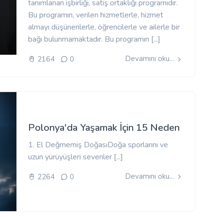
tanımlanan işbirliği, satış ortaklığı programıdır.
Bu programın, verilen hizmetlerle, hizmet
almayı düşünenlerle, öğrencilerle ve ailerle bir
bağı bulunmamaktadır. Bu programın [...]
Devamını oku...
2164
0
Polonya'da Yaşamak İçin 15 Neden
1. El Değmemiş DoğasıDoğa sporlarını ve
uzun yürüyüşleri sevenler [...]
Devamını oku...
2264
0