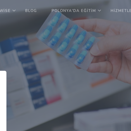
WISE
BLOG
POLONYA'DA EĞITIM
HIZMETL