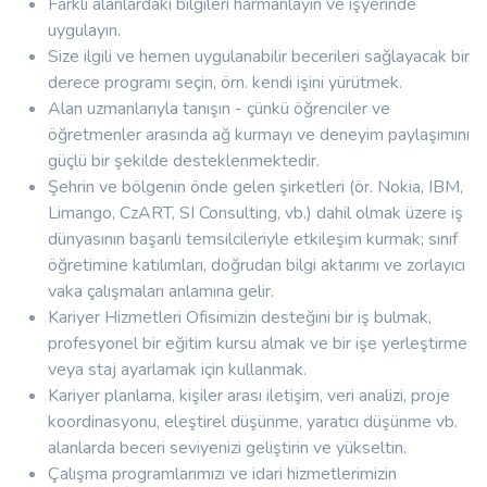
Farklı alanlardaki bilgileri harmanlayın ve işyerinde
uygulayın.
Size ilgili ve hemen uygulanabilir becerileri sağlayacak bir
derece programı seçin, örn. kendi işini yürütmek.
Alan uzmanlarıyla tanışın - çünkü öğrenciler ve
öğretmenler arasında ağ kurmayı ve deneyim paylaşımını
güçlü bir şekilde desteklenmektedir.
Şehrin ve bölgenin önde gelen şirketleri (ör. Nokia, IBM,
Limango, CzART, SI Consulting, vb.) dahil olmak üzere iş
dünyasının başarılı temsilcileriyle etkileşim kurmak; sınıf
öğretimine katılımları, doğrudan bilgi aktarımı ve zorlayıcı
vaka çalışmaları anlamına gelir.
Kariyer Hizmetleri Ofisimizin desteğini bir iş bulmak,
profesyonel bir eğitim kursu almak ve bir işe yerleştirme
veya staj ayarlamak için kullanmak.
Kariyer planlama, kişiler arası iletişim, veri analizi, proje
koordinasyonu, eleştirel düşünme, yaratıcı düşünme vb.
alanlarda beceri seviyenizi geliştirin ve yükseltin.
Çalışma programlarımızı ve idari hizmetlerimizin