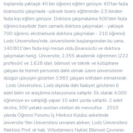
toplamda yaklaşık 40 bin öğrenci eğitim görüyor. 60'tan fazla
lisansüstü çalışmada -yüksek lisans eğitiminde-2,5 binden
fazla kişi eğitim görüyor. Doktora çalışmalarına 900'den fazla
öğrenci kayıtlıdır (tam zamanlı doktora çalışmaları - yaklaşık
700 öğrenci, ekstramural doktora çalışmaları - 210 öğrenci).
Lodz Üniversitesi'nde, üniversitenin başlangıcından bu yana,
140.801'den fazla kişi mezun oldu.(lisansüstü ve doktora
çalışmaları hariç). Üniversite, 2.355 akademik öğretmen (222
profesör) ve 1.628 idari, bilimsel ve teknik ve kütüphane
çalışanı ile hizmet personeli dahil olmak üzere üniversitenin
düzgün işleyişini gözeten 3.983 çalışanı istihdam etmektedir.
Lodz Üniversitesi, Lodz dışında dahi faaliyet gösteren 6
adet bilim ve araştırma istasyonuna sahiptir. Ek olarak 4.000
öğrenciye ev sahipliği yapan 10 adet yurda sahiptir. 2 adet
ekstra, 300 yataklı asistan otelleri de mevcuttur. 2010
yılında Öğrenci Forumu İş Merkezi Kulübü anketinde
üniversite Yılın Üniversitesi unvanını alırken, Lodz Üniversitesi
Rektörü Prof. dr hab. Włodzimierz Nykiel Bilimsel Çevrenin