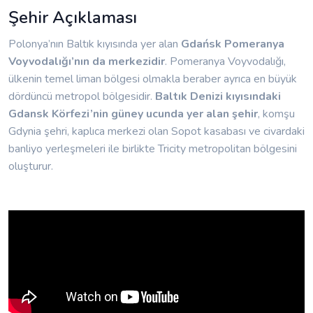
Şehir Açıklaması
Polonya’nın Baltık kıyısında yer alan
Gdańsk
Pomeranya
Voyvodalığı’nın da merkezidir
. Pomeranya Voyvodalığı,
ülkenin temel liman bölgesi olmakla beraber ayrıca en büyük
dördüncü metropol bölgesidir.
Baltık Denizi kıyısındaki
Gdansk Körfezi’nin güney ucunda yer alan şehir
, komşu
Gdynia şehri, kaplıca merkezi olan Sopot kasabası ve civardaki
banliyo yerleşmeleri ile birlikte Tricity metropolitan bölgesini
oluşturur.